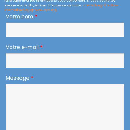
faire supprimer les informations vous concernant. Si vous souhaitez
exercer vos droits, écrivez à l’adresse suivante :
contact-rgpd.action-
internationale@groupe-sos.org
Votre nom
*
Votre e-mail
*
Message
*