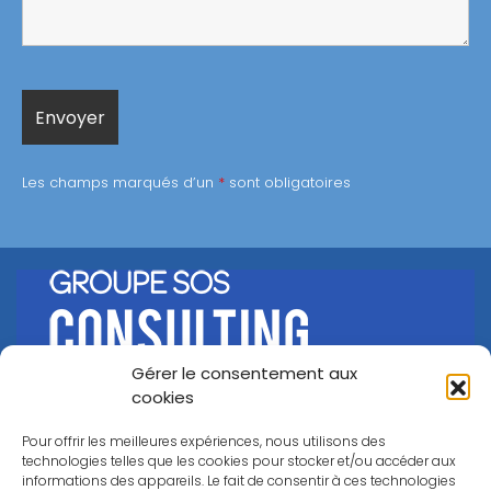
Les champs marqués d’un
*
sont obligatoires
Gérer le consentement aux
©
Groupe SOS Consulting
2026
cookies
A propos
Nos offres
Nos outils
Nos clients
Pour offrir les meilleures expériences, nous utilisons des
Nous rejoindre
Contact
technologies telles que les cookies pour stocker et/ou accéder aux
informations des appareils. Le fait de consentir à ces technologies