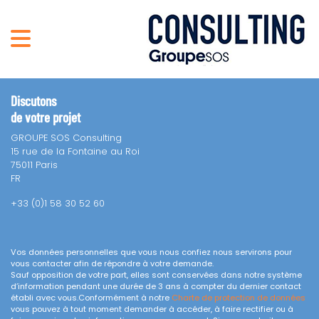
Discutons
de votre projet
GROUPE SOS Consulting
15 rue de la Fontaine au Roi
75011 Paris
FR
+33 (0)1 58 30 52 60
Vos données personnelles que vous nous confiez nous servirons pour
vous contacter afin de répondre à votre demande.
Sauf opposition de votre part, elles sont conservées dans notre système
d’information pendant une durée de 3 ans à compter du dernier contact
établi avec vous.Conformément à notre
Charte de protection de données
vous pouvez à tout moment demander à accéder, à faire rectifier ou à