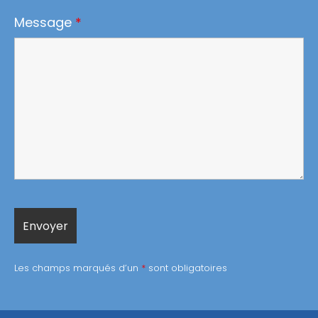
Message
*
Les champs marqués d’un
*
sont obligatoires