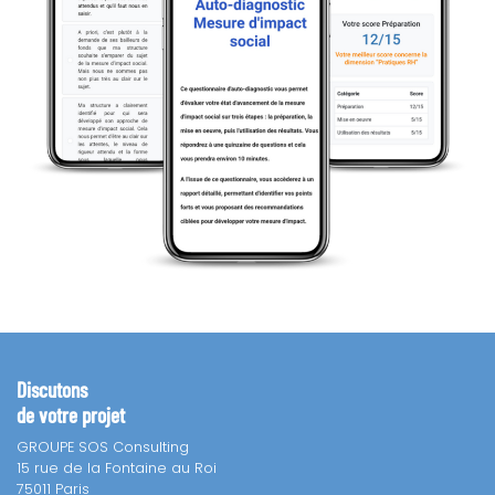
Discutons
de votre projet
GROUPE SOS Consulting
15 rue de la Fontaine au Roi
75011 Paris