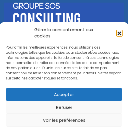
Gérer le consentement aux
©
Groupe SOS Consulting
2026
cookies
A propos
Nos offres
Nos outils
Nos clients
Pour offrir les meilleures expériences, nous utilisons des
Nous rejoindre
Contact
technologies telles que les cookies pour stocker et/ou accéder aux
informations des appareils. Le fait de consentir à ces technologies
nous permettra de traiter des données telles que le comportement
de navigation ou les ID uniques sur ce site. Le fait de ne pas
consentir ou de retirer son consentement peut avoir un effet négatif
#IMPACTHACKERS
sur certaines caractéristiques et fonctions.
Accepter
Refuser
Voir les préférences
Mentions légales